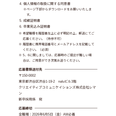
個人情報の取扱に関する同意書
※ページ下部からダウンロードをお願いいたしま
す。
成績証明書
卒業見込み証明書
希望職種を履歴書左上に必ず明記の上、郵送にてご
応募ください。（持参不可）
履歴書に携帯電話番号とメールアドレスを記載して
ください。（必須）
5、6に関しましては、応募時のご提出が難しい場
合は、ご用意ができ次第お送りください。
応募書類
送付先
〒150-0002
東京都渋谷区渋谷1-19-2 naluビル3階
クリエイティブコミュニケイションズ株式会社レマ
ン
新卒採用係 宛
応募締切
全職種：2026年6月5日（金）AM必着