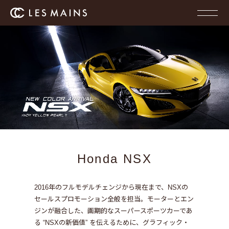
Honda NSX
2016年のフルモデルチェンジから現在まで、NSXの
セールスプロモーション全般を担当。
モーターとエン
ジンが融合した、画期的なスーパースポーツカーであ
る “NSXの新価値” を伝えるために、
グラフィック・