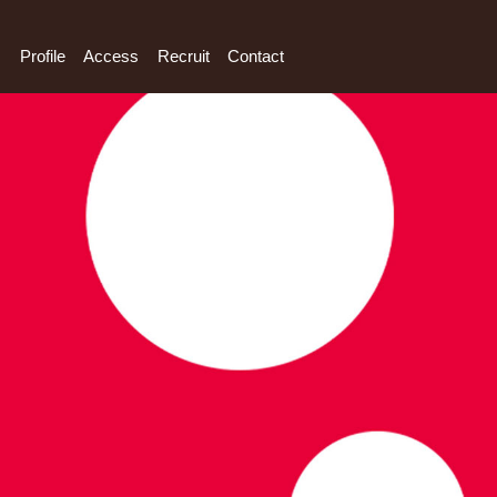
s
Profile
Access
Recruit
Contact
s
Web / App
Movie
Package