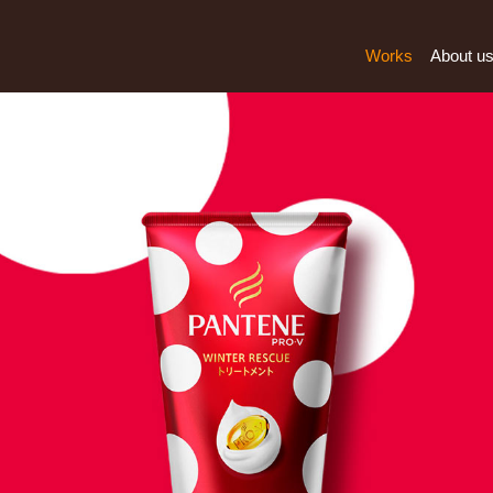
Works
About u
All
Graphic