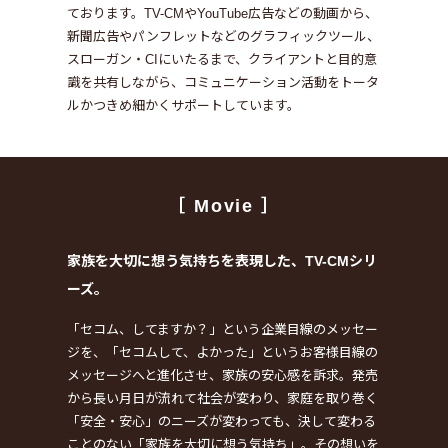
ております。
TV-CMやYouTube広告などの動画から、
新聞広告やパンフレットなどのグラフィックツール、
スローガン・CIにいたるまで、
クライアントと目的意
識を共有しながら、
コミュニケーション活動をトータ
ルかつきめ細かくサポートしています。
［ Movie ］
家族を大切に想う気持ちを表現した、TV-CMシリ
ーズ。
「セコム、してますか？」という企業目線のメッセー
ジを、
「セコムして、よかった」というお客様目線の
メッセージへと進化させ、家族の安心感を訴求。
発売
から長い月日が流れて社会が変わり、家庭を取り巻く
「安全・安心」のニーズが変わっても、
決して変わる
ことのない「家族を大切に想う気持ち」。その想いを